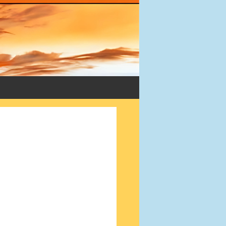
ltern.
tern
enen-Literatur
 und Jugendliche
Trauer- und Kinderbücher
dliche nach Tod von Vater oder Mutter