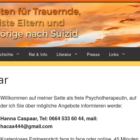
chichte
Rat & Info
Literatur
Presse
Links
der
Hilfreiche Bücher
Allgemeine Trauerliteratur
Trauernde Eltern
ar
chichte
Leserbriefe
Für Eltern. Von Eltern. Über E
Trauernde Großel
e
Rezensionen
Suizid- und Suizid-Hinterblieb
Trauernde Kinder
Willkommen auf meiner Seite als freie Psychotherapeutin, auf
der ich Sie über mögliche Angebote informieren werde:
Gedichte
Kinder- und Jugendliteratur. 
Kinder und Jugen
Hanna Caspaar, Tel: 0664 533 60 44, mail:
Über Kinder in Trauer
Nach Suizid
hacas444@gmail.com
Kostenloses Erstgespräch face to face oder online, 45 Minuten
Männer in Trauer
Suizidprävention