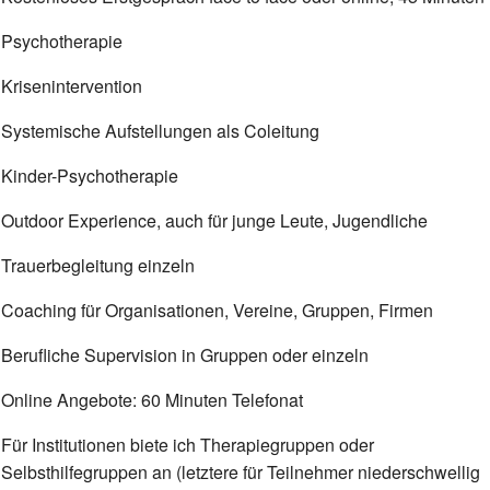
Psychotherapie
Lehrer und Erzieher - Trauer 
Suizidprävention
Krisenintervention
Spirituelle Literatur
Hospiz
Systemische Aufstellungen als Coleitung
Allgemeine Traue
Kinder-Psychotherapie
Sexuelle Gewalt
Outdoor Experience, auch für junge Leute, Jugendliche
Für Männer
Trauerbegleitung einzeln
Selbsthilfe
Coaching für Organisationen, Vereine, Gruppen, Firmen
Berufliche Supervision in Gruppen oder einzeln
Online Angebote: 60 Minuten Telefonat
Für Institutionen biete ich Therapiegruppen oder
Selbsthilfegruppen an (letztere für Teilnehmer niederschwellig